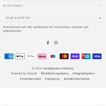
NYHETSBREV
Ange
e-
Prenumerera på vårt nyhetsbrev för information, nyheter och
post
erbjudanden.
här
Facebook
Instagram
Betalningsmetoder
© 2026,
Veckefjärden Golfshop
.
Powered by Shopify
Återbetalningspolicy
Integritetspolicy
Användarvillkor
Fraktpolicy
Kontaktinformation