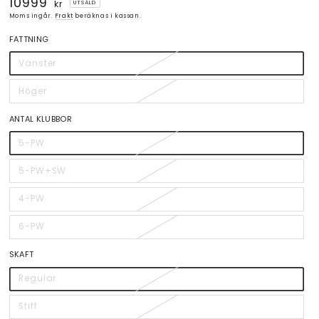
10999
Ordinarie
kr
UTSÅLD
pris
Moms ingår.
Frakt
beräknas i kassan.
FATTNING
Vänster
Höger
ANTAL KLUBBOR
5-PW
5-PW+SW
4-PW
6-PW
SKAFT
Regular
Stiff