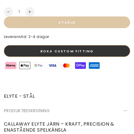
Kvantitet
Minska
Öka
kvantitet
kvantitet
UTSÅLD
för
för
ELYTE
ELYTE
-
-
Leveranstid: 2-4 dagar
Stål
Stål
BOKA CUSTOM FITTING
ELYTE - STÅL
PRODUKTBESKRIVNING
CALLAWAY ELYTE JÄRN – KRAFT, PRECISION &
ENASTÅENDE SPELKÄNSLA