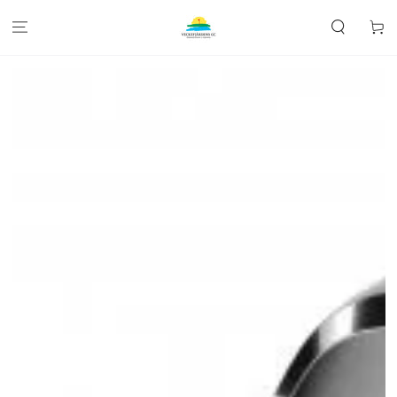
HOPPA TILL
INNEHÅLLET
Kundva
GÅ TILL
PRODUKTINFORMATION