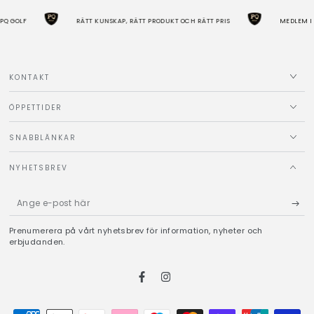
Q GOLF
RÄTT KUNSKAP, RÄTT PRODUKT OCH RÄTT PRIS
MEDLEM I P
KONTAKT
ÖPPETTIDER
SNABBLÄNKAR
NYHETSBREV
Ange
e-
Prenumerera på vårt nyhetsbrev för information, nyheter och
post
erbjudanden.
här
Facebook
Instagram