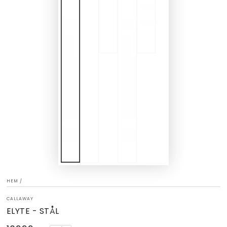
HEM
/
CALLAWAY
ELYTE - STÅL