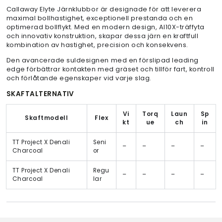
Callaway Elyte Järnklubbor är designade för att leverera
maximal bollhastighet, exceptionell prestanda och en
optimerad bollflykt. Med en modern design, AI10X-träffyta
och innovativ konstruktion, skapar dessa järn en kraftfull
kombination av hastighet, precision och konsekvens.
Den avancerade suldesignen med en förslipad leading
edge förbättrar kontakten med gräset och tillför fart, kontroll
och förlåtande egenskaper vid varje slag.
SKAFTALTERNATIV
Vi
Torq
Laun
Sp
Skaftmodell
Flex
kt
ue
ch
in
TT Project X Denali
Seni
–
–
–
–
Charcoal
or
TT Project X Denali
Regu
–
–
–
–
Charcoal
lar